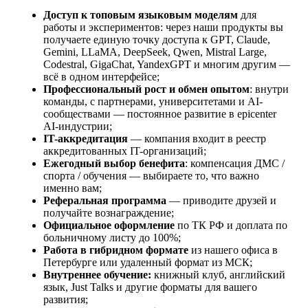
Доступ к топовым языковым моделям
для
работы и экспериментов: через наши продукты вы
получаете единую точку доступа к GPT, Claude,
Gemini, LLaMA, DeepSeek, Qwen, Mistral Large,
Codestral, GigaChat, YandexGPT и многим другим —
всё в одном интерфейсе;
Профессиональный рост и обмен опытом
: внутри
команды, с партнерами, университетами и AI-
сообществами — постоянное развитие в epicenter
AI-индустрии;
IT-аккредитация
— компания входит в реестр
аккредитованных IT-организаций;
Ежегодный выбор бенефита
: компенсация ДМС /
спорта / обучения — выбираете то, что важно
именно вам;
Реферальная программа
— приводите друзей и
получайте вознаграждение;
Официальное оформление
по ТК РФ и доплата по
больничному листу до 100%;
Работа в гибридном формате
из нашего офиса в
Петербурге или удаленный формат из МСК;
Внутреннее обучение:
книжный клуб, английский
язык, Just Talks и другие форматы для вашего
развития;